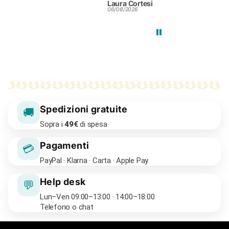
Laura Cortesi
Silvia Colendi
R
06/08/2026
25/07/2026
24
Spedizioni gratuite
🚚
Sopra i
49€
di spesa
Pagamenti
💳
PayPal · Klarna · Carta · Apple Pay
Help desk
💬
Lun–Ven 09:00–13:00 · 14:00–18:00
Telefono o chat