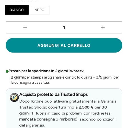
BIANCO
NERO
Aumenta
Diminuisci
QUANTITÀ
quantità
quantità
per
per
T-
T-
shirt
shirt
Uomo
Uomo
Dammi
Dammi
la
la
pizza
pizza
non
non
Pronto per la spedizione in 2 giorni lavorativi
la
la
2 giorni
per stampa artigianale e controllo qualità +
3/5
giorni per
tua
tua
opinione
la consegna a casa tua.
opinione
Acquisto protetto da Trusted Shops
Dopo l’ordine puoi attivare gratuitamente la Garanzia
Trusted Shops: copertura fino a
2.500 €
per
30
giorni
. Ti tutela in caso di problemi con l’ordine (es.
mancata consegna
o
rimborso
), secondo condizioni
della garanzia.