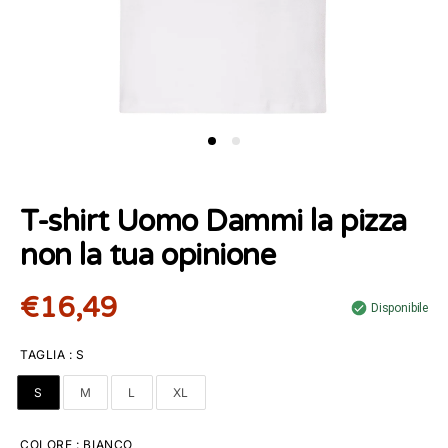
T-shirt Uomo Dammi la pizza
non la tua opinione
€16,49
Disponibile
TAGLIA
:
S
S
M
L
XL
COLORE
:
BIANCO