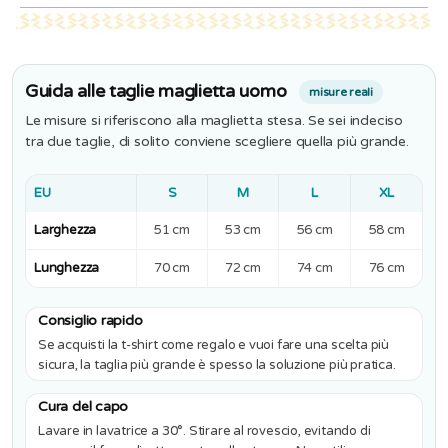
Guida alle taglie maglietta uomo
misure reali
Le misure si riferiscono alla maglietta stesa. Se sei indeciso
tra due taglie, di solito conviene scegliere quella più grande.
EU
S
M
L
XL
Larghezza
51 cm
53 cm
56 cm
58 cm
Lunghezza
70 cm
72 cm
74 cm
76 cm
Consiglio rapido
Se acquisti la t-shirt come regalo e vuoi fare una scelta più
sicura, la taglia più grande è spesso la soluzione più pratica.
Cura del capo
Lavare in lavatrice a 30°. Stirare al rovescio, evitando di