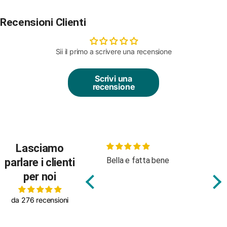
Recensioni Clienti
Sii il primo a scrivere una recensione
Scrivi una
recensione
Lasciamo
Bella e fatta bene
Body molto carino, buon
B
parlare i clienti
tessuto
a
per noi
da 276 recensioni