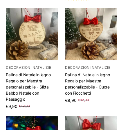
DECORAZIONI NATALIZIE
DECORAZIONI NATALIZIE
Pallina di Natale in legno
Pallina di Natale in legno
Regalo per Maestra
Regalo per Maestra
personalizzabile - Slitta
personalizzabile - Cuore
Babbo Natale con
con Fiocchetti
Paesaggio
/
€9,90
€12,90
per
/
€9,90
€12,90
per