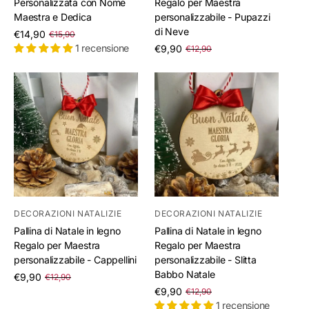
Personalizzata con Nome
Regalo per Maestra
Maestra e Dedica
personalizzabile - Pupazzi
di Neve
/
€14,90
€15,90
per
/
1 recensione
€9,90
€12,90
per
DECORAZIONI NATALIZIE
DECORAZIONI NATALIZIE
Pallina di Natale in legno
Pallina di Natale in legno
Regalo per Maestra
Regalo per Maestra
personalizzabile - Cappellini
personalizzabile - Slitta
Babbo Natale
/
€9,90
€12,90
per
/
€9,90
€12,90
per
1 recensione