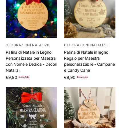
DECORAZIONI NATALIZIE
DECORAZIONI NATALIZIE
Pallina di Natale in Legno
Pallina di Natale in legno
Personalizzata per Maestra
Regalo per Maestra
con Nome e Dedica - Decori
personalizzabile - Campane
Natalizi
e Candy Cane
/
/
€9,90
€9,90
€12,90
€12,90
per
per