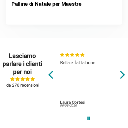
Palline di Natale per Maestre
Lasciamo
Bella e fatta bene
Body m
parlare i clienti
tessut
per noi
da 276 recensioni
Laura Cortesi
Silvia 
06/08/2026
25/07/20