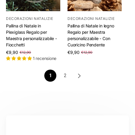
DECORAZIONI NATALIZIE
DECORAZIONI NATALIZIE
Pallina di Natale in
Pallina di Natale in legno
Plexiglass Regalo per
Regalo per Maestra
Maestra personalizzabile -
personalizzabile - Con
Fiocchetti
Cuoricino Pendente
/
/
€9,90
€9,90
€12,90
€12,90
per
per
1 recensione
1
2