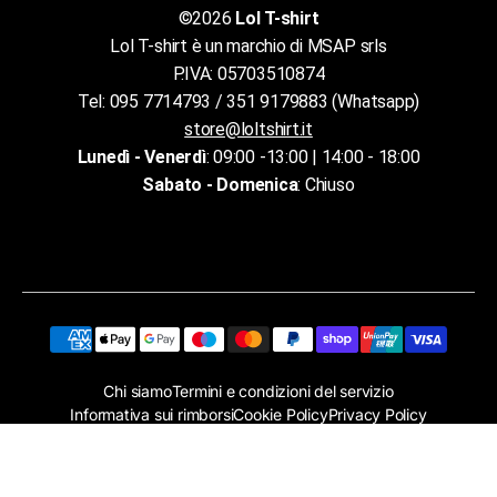
©2026
Lol T-shirt
Lol T-shirt è un marchio di MSAP srls
P.IVA: 05703510874
Tel: 095 7714793 / 351 9179883 (Whatsapp)
store@loltshirt.it
Lunedì - Venerdì
: 09:00 -13:00 | 14:00 - 18:00
Sabato - Domenica
: Chiuso
Chi siamo
Termini e condizioni del servizio
Informativa sui rimborsi
Cookie Policy
Privacy Policy
Assistenza clienti
©
Lol T-shirt
2026. Tutti i diritti riservati