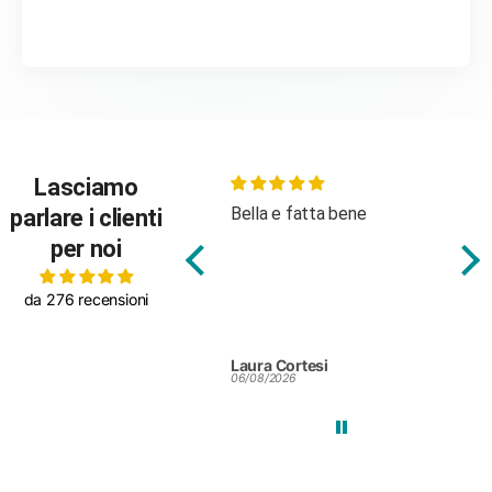
Lasciamo
Bella e fatta bene
Body molto
parlare i clienti
tessuto
per noi
da 276 recensioni
Laura Cortesi
Silvia Cole
06/08/2026
25/07/2026