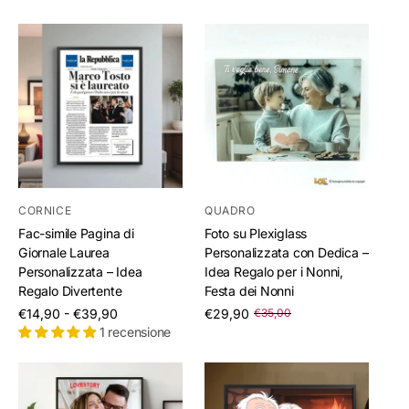
CORNICE
QUADRO
Fac-simile Pagina di
Foto su Plexiglass
Giornale Laurea
Personalizzata con Dedica –
Personalizzata – Idea
Idea Regalo per i Nonni,
Regalo Divertente
Festa dei Nonni
/
/
€14,90 - €39,90
€29,90
€35,00
per
per
1 recensione