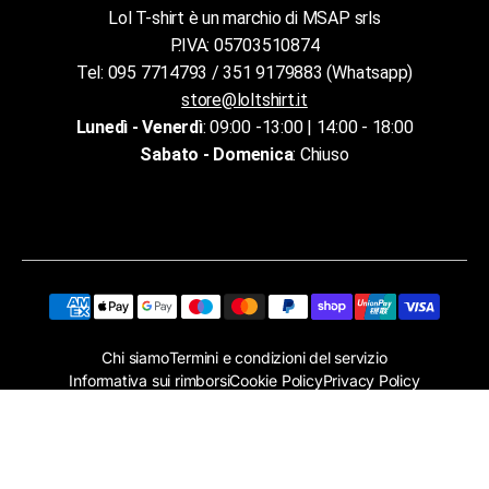
Lol T-shirt è un marchio di MSAP srls
P.IVA: 05703510874
Tel: 095 7714793 / 351 9179883 (Whatsapp)
store@loltshirt.it
Lunedì - Venerdì
: 09:00 -13:00 | 14:00 - 18:00
Sabato - Domenica
: Chiuso
Chi siamo
Termini e condizioni del servizio
Informativa sui rimborsi
Cookie Policy
Privacy Policy
Assistenza clienti
©
Lol T-shirt
2026. Tutti i diritti riservati
Privacy Policy
Cookie Policy