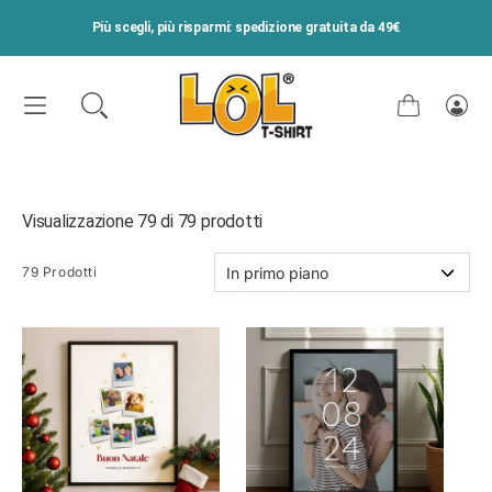
VAI DIRETTAMENTE AI CONTENUTI
Più scegli, più risparmi: spedizione gratuita da 49€
Carrello
Acce
Visualizzazione 79 di 79 prodotti
79 Prodotti