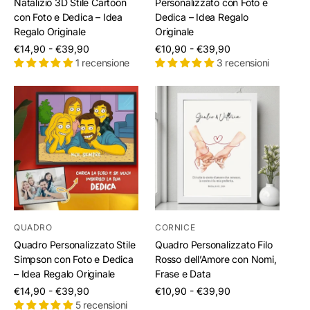
Natalizio 3D Stile Cartoon
Personalizzato con Foto e
con Foto e Dedica – Idea
Dedica – Idea Regalo
Regalo Originale
Originale
/
/
€14,90 - €39,90
€10,90 - €39,90
per
per
1 recensione
3 recensioni
QUADRO
CORNICE
Quadro Personalizzato Stile
Quadro Personalizzato Filo
Simpson con Foto e Dedica
Rosso dell’Amore con Nomi,
– Idea Regalo Originale
Frase e Data
/
/
€14,90 - €39,90
€10,90 - €39,90
per
per
5 recensioni