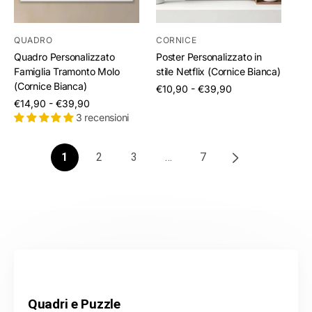
QUADRO
CORNICE
Quadro Personalizzato
Poster Personalizzato in
Famiglia Tramonto Molo
stile Netflix (Cornice Bianca)
(Cornice Bianca)
/
€10,90 - €39,90
per
/
€14,90 - €39,90
per
3 recensioni
1
2
3
…
7
Quadri e Puzzle