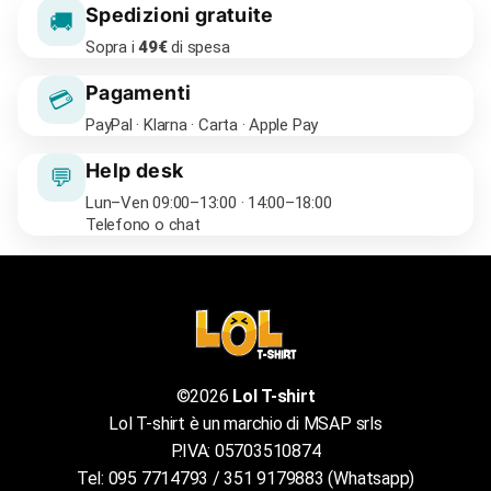
Spedizioni gratuite
🚚
Sopra i
49€
di spesa
Pagamenti
💳
PayPal · Klarna · Carta · Apple Pay
Help desk
💬
Lun–Ven 09:00–13:00 · 14:00–18:00
Telefono o chat
©2026
Lol T-shirt
Lol T-shirt è un marchio di MSAP srls
P.IVA: 05703510874
Tel: 095 7714793 / 351 9179883 (Whatsapp)