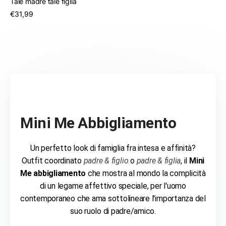
Tale madre tale figlia
/
€31,99
per
Mini Me Abbigliamento
Un perfetto look di famiglia fra intesa e affinità?
Outfit coordinato
padre & figlio
o
padre & figlia
, il
Mini
Me abbigliamento
che mostra al mondo la complicità
di un legame affettivo speciale, per l'uomo
contemporaneo che ama sottolineare l'importanza del
suo ruolo di padre/amico.