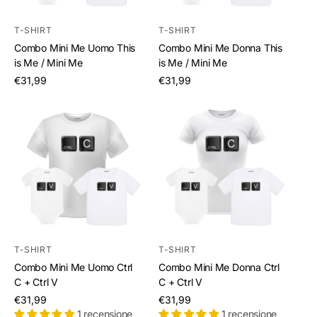
T-SHIRT
T-SHIRT
Combo Mini Me Uomo This
Combo Mini Me Donna This
is Me / Mini Me
is Me / Mini Me
/
/
€31,99
€31,99
per
per
T-SHIRT
T-SHIRT
Combo Mini Me Uomo Ctrl
Combo Mini Me Donna Ctrl
C + Ctrl V
C + Ctrl V
/
/
€31,99
€31,99
per
per
1 recensione
1 recensione