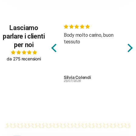
Lasciamo
Body molto carino, buon
Bellissimo e personale
Fan
parlare i clienti
tessuto
attentissimo
per noi
da 275 recensioni
Silvia Colendi
ROBERTA PIERSANTI
RO
25/07/2026
24/07/2026
24/