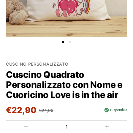
CUSCINO PERSONALIZZATO
Cuscino Quadrato
Personalizzato con Nome e
Cuoricino Love is in the air
€22,90
€24,90
Disponibile
Aumenta
Diminuisci
QUANTITÀ
quantità