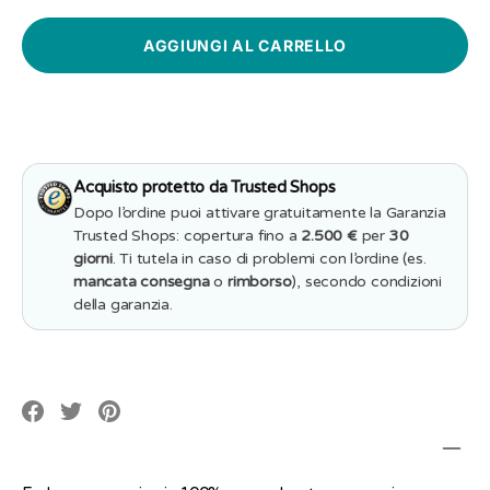
quantità
per
per
Cuscino
Cuscino
Quadrato
Quadrato
Personalizzat
Personalizzato
con
con
Nome
Nome
e
e
Cuoricino
Cuoricino
Love
Love
is
is
Acquisto protetto da Trusted Shops
in
in
the
the
Dopo l’ordine puoi attivare gratuitamente la Garanzia
air
air
Trusted Shops: copertura fino a
2.500 €
per
30
giorni
. Ti tutela in caso di problemi con l’ordine (es.
mancata consegna
o
rimborso
), secondo condizioni
della garanzia.
Translation
Translation
Translation
missing:
missing:
missing:
it.social.alt_text.share_on_facebook
it.social.alt_text.share_on_pinterest
it.social.alt_text.share_on_twitter