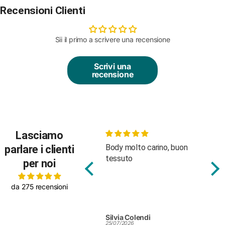
Recensioni Clienti
Sii il primo a scrivere una recensione
Scrivi una
recensione
Lasciamo
Body molto carino, buon
Bell
parlare i clienti
tessuto
att
per noi
da 275 recensioni
Silvia Colendi
ROB
25/07/2026
24/0