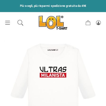
VAI DIRETTAMENTE AI CONTENUTI
Più scegli, più risparmi: spedizione gratuita da 49€
Carrello
Acce