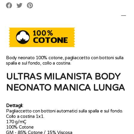
Translation
Translation
Translation
missing:
missing:
missing:
it.social.alt_text.share_on_facebook
it.social.alt_text.share_on_pinterest
it.social.alt_text.share_on_twitter
Body neonato 100% cotone, pagliaccetto con bottoni sulla
spalla e sul fondo, collo a costina.
ULTRAS MILANISTA BODY
NEONATO MANICA LUNGA
Dettagli:
Pagliaccetto con bottoni automatici sulla spalla e sul fondo.
Collo a costina 1x1.
170 g/mÇ
100% Cotone
GM - 85% Cotone / 15% Viscosa