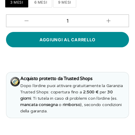
3 MESI
6 MESI
9 MESI
Aumenta
Diminuisci
QUANTITÀ
quantità
quantità
per
per
Body
Body
Neonato
Neonato
Personalizzat
Personalizzato
-
-
Ultras
Ultras
Milan
Milan
Acquisto protetto da Trusted Shops
Dopo l’ordine puoi attivare gratuitamente la Garanzia
Trusted Shops: copertura fino a
2.500 €
per
30
giorni
. Ti tutela in caso di problemi con l’ordine (es.
mancata consegna
o
rimborso
), secondo condizioni
della garanzia.