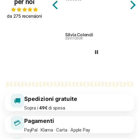
per noi
da 275 recensioni
Silvia Colendi
ROBERTA PIERSANTI
25/07/2026
24/07/2026
Spedizioni gratuite
🚚
Sopra i
49€
di spesa
Pagamenti
💳
PayPal · Klarna · Carta · Apple Pay