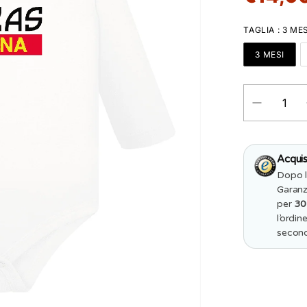
TAGLIA
:
3 MES
3 MESI
Diminuisci
QUANTITÀ
quantità
per
Body
Neonato
Acquis
Personalizz
-
Dopo l
Ultras
Garanz
Messina
per
30
l’ordin
second