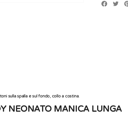
Translation
T
Transla
missing:
m
missing
it.social.alt
it
it.socia
 sulla spalla e sul fondo, collo a costina.
DY NEONATO MANICA LUNGA