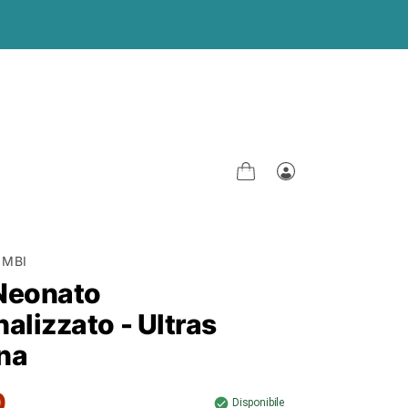
Carrello
Accedi
IMBI
Neonato
alizzato - Ultras
na
0
Disponibile