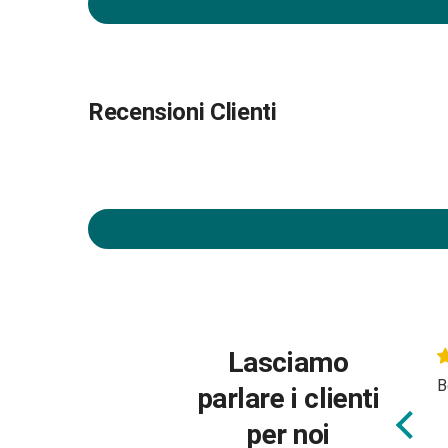
Recensioni Clienti
Lasciamo
Bella e fatta bene
B
parlare i clienti
t
per noi