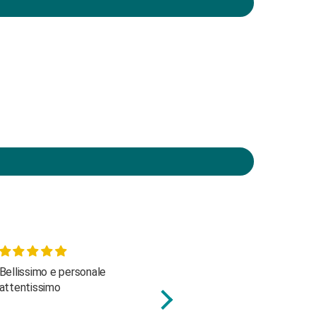
Fantastico
carino e abbastanza capiente