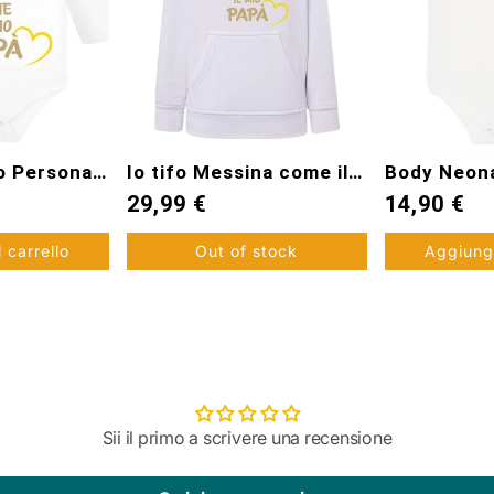
Io tifo Messina come il mio papà
Body Neonato Personalizzato - Ultras Messina
 €
14,90 €
14,
Out of stock
Aggiungi al carrello
Sii il primo a scrivere una recensione