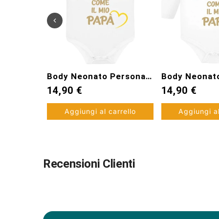
Body Neonato Personalizzato - Tifo Messina come papà
Body Neonato Personalizzato - Tifo Messina come papà
14,90 €
29,99
gi al carrello
Aggiungi al carrello
Recensioni Clienti