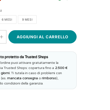
I
6 MESI
9 MESI
Aumenta
quantità
per
Body
Neonato
Personalizzato
to protetto da Trusted Shops
ato
-
’ordine puoi attivare gratuitamente la
Ultras
ia Trusted Shops: copertura fino a
2.500 €
Messina
 giorni
. Ti tutela in caso di problemi con
e (es.
mancata consegna
o
rimborso
),
o condizioni della garanzia.