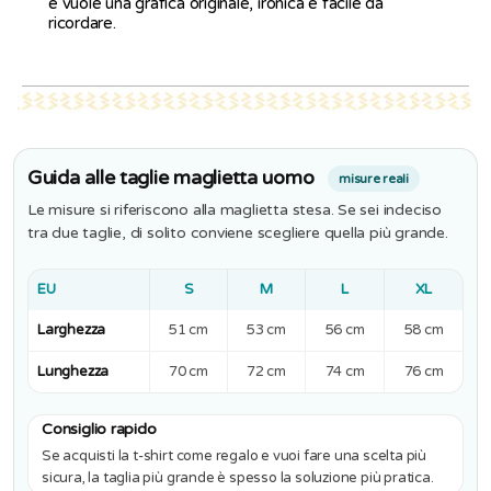
e vuole una grafica originale, ironica e facile da
ricordare.
Guida alle taglie maglietta uomo
misure reali
Le misure si riferiscono alla maglietta stesa. Se sei indeciso
tra due taglie, di solito conviene scegliere quella più grande.
EU
S
M
L
XL
Larghezza
51 cm
53 cm
56 cm
58 cm
Lunghezza
70 cm
72 cm
74 cm
76 cm
Consiglio rapido
Se acquisti la t-shirt come regalo e vuoi fare una scelta più
sicura, la taglia più grande è spesso la soluzione più pratica.