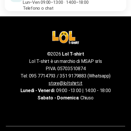
Lun–Ven 09:00–13:00 · 14:00–18:00
Telefono o chat
©2026
Lol T-shirt
Lol T-shirt è un marchio di MSAP srls
P.IVA: 05703510874
Tel: 095 7714793 / 351 9179883 (Whatsapp)
store@loltshirt.it
Lunedì - Venerdì
: 09:00 -13:00 | 14:00 - 18:00
Sabato - Domenica
: Chiuso