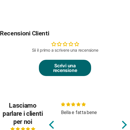
Recensioni Clienti
Sii il primo a scrivere una recensione
Scrivi una
recensione
Lasciamo
Bella e fatta bene
Body molto carino, buon
Be
parlare i clienti
tessuto
at
per noi