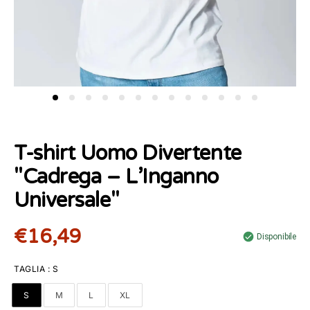
T-shirt Uomo Divertente
"Cadrega – L’Inganno
Universale"
€16,49
Disponibile
TAGLIA
:
S
S
M
L
XL