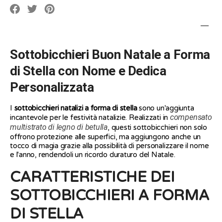
Translation
Translation
Translation
missing:
missing:
missing:
it.social.alt_text.share_on_facebook
it.social.alt_text.share_on_pinterest
it.social.alt_text.share_on_twitter
Sottobicchieri Buon Natale a Forma
di Stella con Nome e Dedica
Personalizzata
I
sottobicchieri natalizi a forma di stella
sono un'aggiunta
compensato
incantevole per le festività natalizie. Realizzati in
multistrato di legno di betulla
, questi sottobicchieri non solo
offrono protezione alle superfici, ma aggiungono anche un
tocco di magia grazie alla possibilità di personalizzare il nome
e l'anno, rendendoli un ricordo duraturo del Natale.
CARATTERISTICHE DEI
SOTTOBICCHIERI A FORMA
DI STELLA