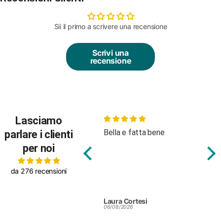
Sii il primo a scrivere una recensione
Scrivi una
recensione
Lasciamo
Bella e fatta bene
Body molto
parlare i clienti
tessuto
per noi
da 276 recensioni
Laura Cortesi
Silvia Cole
06/08/2026
25/07/2026