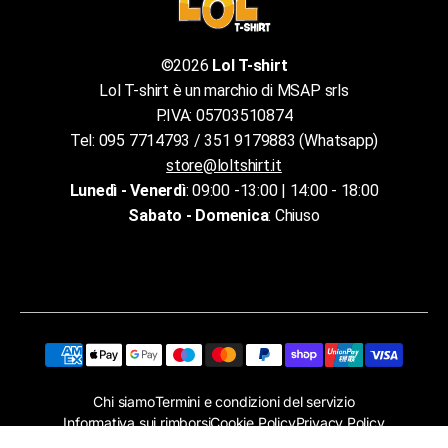
©2026
Lol T-shirt
Lol T-shirt è un marchio di MSAP srls
P.IVA: 05703510874
Tel: 095 7714793 / 351 9179883 (Whatsapp)
store@loltshirt.it
Lunedì - Venerdì
: 09:00 -13:00 | 14:00 - 18:00
Sabato - Domenica
: Chiuso
Chi siamo
Termini e condizioni del servizio
Informativa sui rimborsi
Cookie Policy
Privacy Policy
Assistenza clienti