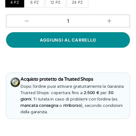
4 PZ
6 PZ
12 PZ
24 PZ
Aumenta
Diminuisci
QUANTITÀ
quantità
quantità
per
per
Sottobicchieri
Sottobicchieri
Buon
Buon
Natale
Natale
a
a
forma
forma
di
di
stella
stella
con
con
nome
nome
Acquisto protetto da Trusted Shops
e
e
dedica
dedica
Dopo l’ordine puoi attivare gratuitamente la Garanzia
personalizzata
personalizzata
Trusted Shops: copertura fino a
2.500 €
per
30
giorni
. Ti tutela in caso di problemi con l’ordine (es.
mancata consegna
o
rimborso
), secondo condizioni
della garanzia.