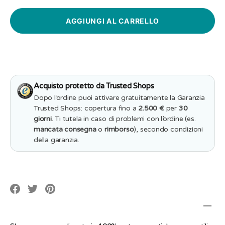
quantità
per
per
Shopper
Shopper
Personalizzat
Personalizzata
Grazie
Grazie
Maestra
Maestra
per
per
Averci
Averci
Aiutato
Aiutato
a
a
crescere
crescere
Acquisto protetto da Trusted Shops
Dopo l’ordine puoi attivare gratuitamente la Garanzia
Trusted Shops: copertura fino a
2.500 €
per
30
giorni
. Ti tutela in caso di problemi con l’ordine (es.
mancata consegna
o
rimborso
), secondo condizioni
della garanzia.
Translation
Translation
Translation
missing:
missing:
missing:
it.social.alt_text.share_on_facebook
it.social.alt_text.share_on_pinterest
it.social.alt_text.share_on_twitter