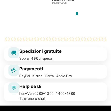
06/08/2026
25/0
Spedizioni gratuite
🚚
Sopra i
49€
di spesa
Pagamenti
💳
PayPal · Klarna · Carta · Apple Pay
Help desk
💬
Lun–Ven 09:00–13:00 · 14:00–18:00
Telefono o chat