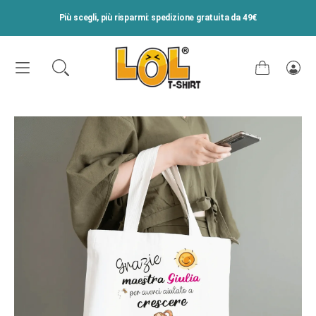
VAI DIRETTAMENTE AI CONTENUTI
Più scegli, più risparmi: spedizione gratuita da 49€
Carrello
Acce