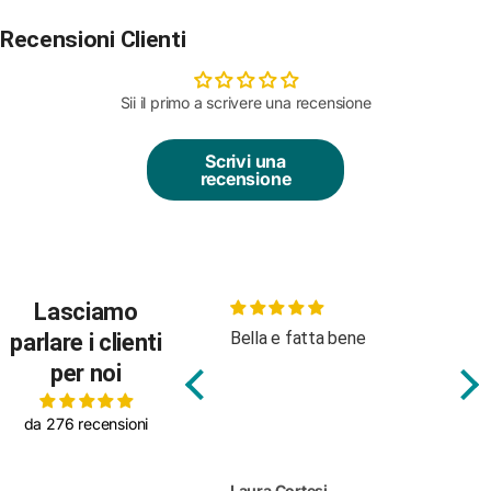
Recensioni Clienti
Sii il primo a scrivere una recensione
Scrivi una
recensione
Lasciamo
Bella e fatta bene
Bod
parlare i clienti
tes
per noi
da 276 recensioni
Laura Cortesi
Silv