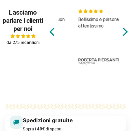
Lasciamo
Body molto carino, buon
Bellissimo e personale
Fan
parlare i clienti
tessuto
attentissimo
per noi
da 275 recensioni
Silvia Colendi
ROBERTA PIERSANTI
ROB
25/07/2026
24/07/2026
24/0
Spedizioni gratuite
🚚
Sopra i
49€
di spesa