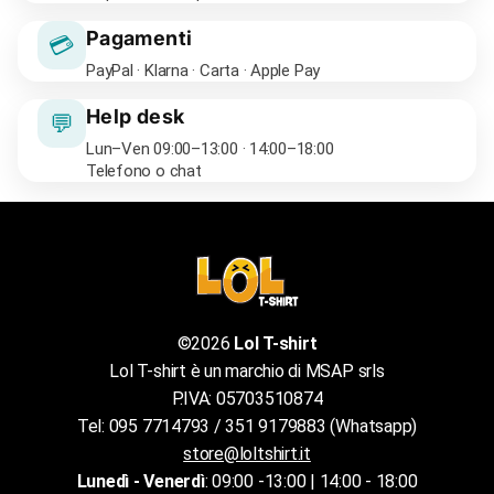
Pagamenti
💳
PayPal · Klarna · Carta · Apple Pay
Help desk
💬
Lun–Ven 09:00–13:00 · 14:00–18:00
Telefono o chat
©2026
Lol T-shirt
Lol T-shirt è un marchio di MSAP srls
P.IVA: 05703510874
Tel: 095 7714793 / 351 9179883 (Whatsapp)
store@loltshirt.it
Lunedì - Venerdì
: 09:00 -13:00 | 14:00 - 18:00