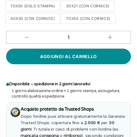
70X50 (SOLO STAMPA)
30X21 (CON CORNICE)
40X30 (CON CORNICE)
70X50 (CON CORNICE)
Aumenta
Diminuisci
QUANTITÀ
quantità
quantità
per
per
Quadro
Quadro
Personalizzat
Personalizzato
Famiglia
Famiglia
Faro
Faro
Tramonto
Tramonto
(Cornice
(Cornice
Nera)
Nera)
Disponibile – spedizione in 2 giorni lavorativi
1 giorno elaborazione ordine + 1 giorno stampa, asciugatura,
controllo qualità e spedizione.
Acquisto protetto da Trusted Shops
Dopo l’ordine puoi attivare gratuitamente la Garanzia
Trusted Shops: copertura fino a
2.500 €
per
30
giorni
. Ti tutela in caso di problemi con l’ordine (es.
mancata consegna
o
rimborso
), secondo condizioni