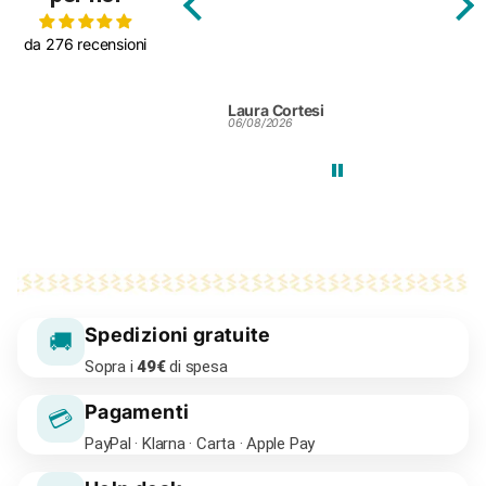
da 276 recensioni
Laura Cortesi
Silv
06/08/2026
25/0
Spedizioni gratuite
🚚
Sopra i
49€
di spesa
Pagamenti
💳
PayPal · Klarna · Carta · Apple Pay