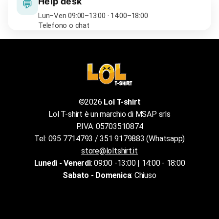
Help desk
💬
Lun–Ven 09:00–13:00 · 14:00–18:00
Telefono o chat
©2026
Lol T-shirt
Lol T-shirt è un marchio di MSAP srls
P.IVA: 05703510874
Tel: 095 7714793 / 351 9179883 (Whatsapp)
store@loltshirt.it
Lunedì - Venerdì
: 09:00 -13:00 | 14:00 - 18:00
Sabato - Domenica
: Chiuso