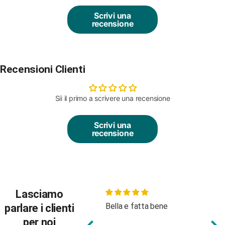
Scrivi una
recensione
Recensioni Clienti
Sii il primo a scrivere una recensione
Scrivi una
recensione
Lasciamo
Bella e fatta bene
Bod
parlare i clienti
tes
per noi