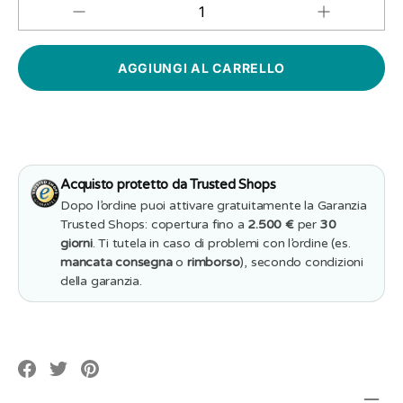
Aumenta
Diminuisci
QUANTITÀ
quantità
quantità
per
per
Lampada
Lampada
in
in
legno
legno
a
a
led
led
a
a
forma
forma
d&#39;infinito
d&#39;infinito
personalizzabi
personalizzabile
Acquisto protetto da Trusted Shops
con
con
nomi
nomi
Dopo l’ordine puoi attivare gratuitamente la Garanzia
e
e
Trusted Shops: copertura fino a
2.500 €
per
30
data
data
giorni
. Ti tutela in caso di problemi con l’ordine (es.
mancata consegna
o
rimborso
), secondo condizioni
della garanzia.
Translation
Translation
Translation
missing:
missing:
missing: