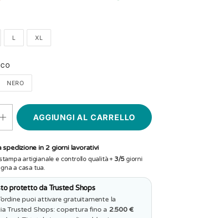
L
XL
NCO
NERO
Aumenta
quantità
per
T-
 spedizione in 2 giorni lavorativi
shirt
Donna
stampa artigianale e controllo qualità +
3/5
giorni
Io
egna a casa tua.
ho
sempre
to protetto da Trusted Shops
ragione
e
’ordine puoi attivare gratuitamente la
quando
ia Trusted Shops: copertura fino a
2.500 €
ho