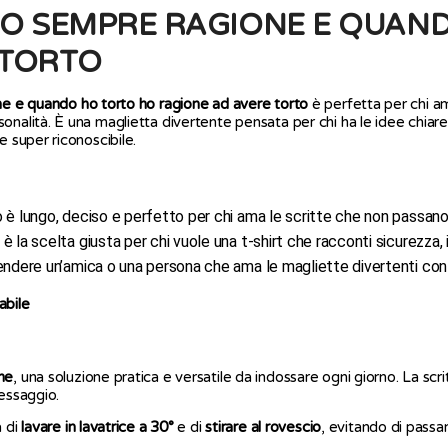
 HO SEMPRE RAGIONE E QUAN
 TORTO
e e quando ho torto ho ragione ad avere torto
è perfetta per chi am
onalità. È una maglietta divertente pensata per chi ha le idee chiar
e super riconoscibile.
 è lungo, deciso e perfetto per chi ama le scritte che non passano
è la scelta giusta per chi vuole una t-shirt che racconti sicurezza, 
ndere un’amica o una persona che ama le magliette divertenti con f
abile
ne
, una soluzione pratica e versatile da indossare ogni giorno. La scr
messaggio.
a di
lavare in lavatrice a 30°
e di
stirare al rovescio
, evitando di passa