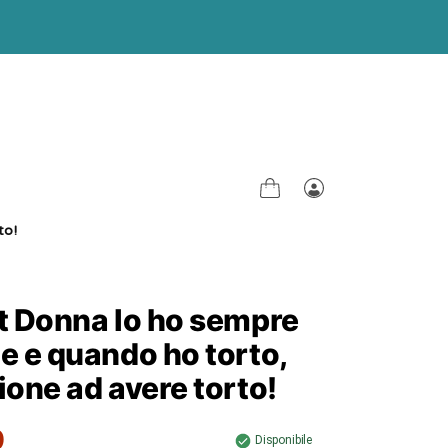
Carrello
Accedi
to!
t Donna Io ho sempre
e e quando ho torto,
ione ad avere torto!
9
Disponibile