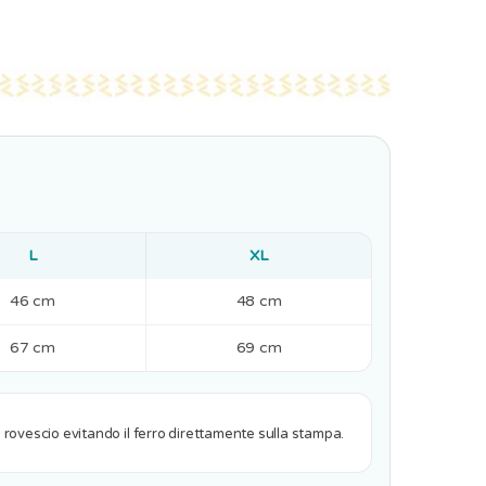
L
XL
46 cm
48 cm
67 cm
69 cm
al rovescio evitando il ferro direttamente sulla stampa.