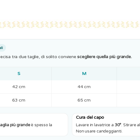
li
decisa tra due taglie, di solito conviene
scegliere quella più grande.
S
M
42 cm
44 cm
63 cm
65 cm
Cura del capo
taglia più grande
è spesso la
Lavare in lavatrice a
30°
. Stirare 
Non usare candeggianti.