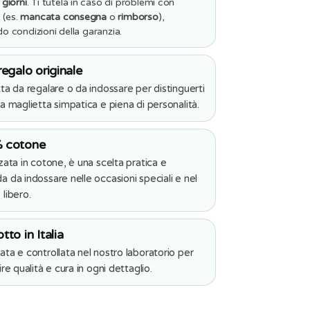
torto,
 giorni
. Ti tutela in caso di problemi con
ho
e (es.
mancata consegna
o
rimborso
),
ragione
o condizioni della garanzia.
ad
avere
torto!
regalo originale
ta da regalare o da indossare per distinguerti
a maglietta simpatica e piena di personalità.
 cotone
zata in cotone, è una scelta pratica e
 da indossare nelle occasioni speciali e nel
libero.
tto in Italia
ta e controllata nel nostro laboratorio per
re qualità e cura in ogni dettaglio.