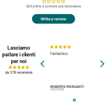
Sii il primo a scrivere una recensione
Write a review
Lasciamo
Bellissimo e personale
Fantastico
car
parlare i clienti
attentissimo
cap
per noi
da 276 recensioni
ROBERTA PIERSANTI
ROBERTA PIERSANTI
Elen
24/07/2026
24/07/2026
24/0