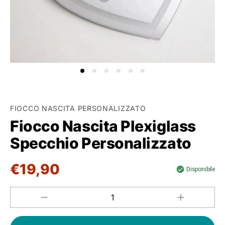
FIOCCO NASCITA PERSONALIZZATO
Fiocco Nascita Plexiglass
Specchio Personalizzato
€19,90
Disponibile
Aumenta
Diminuisci
QUANTITÀ
quantità
quantità
per
per
Fiocco
Fiocco