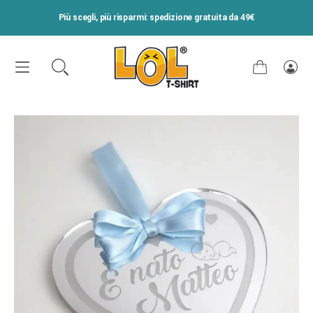
VAI DIRETTAMENTE AI CONTENUTI
Più scegli, più risparmi: spedizione gratuita da 49€
Carrello
Acce