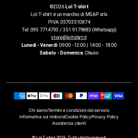
©2026
Lol T-shirt
Lol T-shirt è un marchio di MSAP srls
P.IVA: 05703510874
Tel: 095 7714793 / 351 9179883 (Whatsapp)
store@loltshirt.it
Lunedì - Venerdì
: 09:00 -13:00 | 14:00 - 18:00
Sabato - Domenica
: Chiuso
Chi siamo
Termini e condizioni del servizio
Informativa sui rimborsi
Cookie Policy
Privacy Policy
Assistenza clienti
©
Lol T-shirt
2026. Tutti i diritti riservati