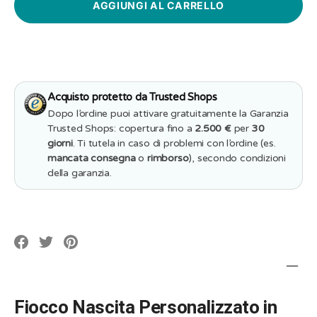
Nascita
Nascita
Plexiglass
Plexiglass
Specchio
Specchio
Personalizzat
Personalizzato
Acquisto protetto da Trusted Shops
Dopo l’ordine puoi attivare gratuitamente la Garanzia
Trusted Shops: copertura fino a
2.500 €
per
30
giorni
. Ti tutela in caso di problemi con l’ordine (es.
mancata consegna
o
rimborso
), secondo condizioni
della garanzia.
Translation
Translation
Translation
missing:
missing:
missing:
it.social.alt_text.share_on_facebook
it.social.alt_text.share_on_pinterest
it.social.alt_text.share_on_twitter
Fiocco Nascita Personalizzato in