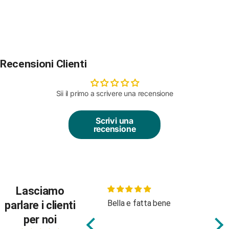
Recensioni Clienti
Sii il primo a scrivere una recensione
Scrivi una
recensione
Lasciamo
Bella e fatta bene
Body molto carino, buon
Be
parlare i clienti
tessuto
at
per noi