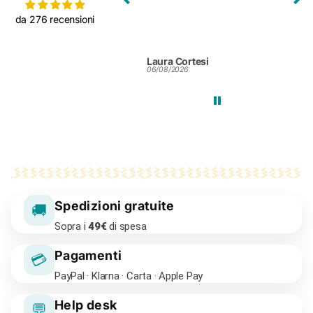
da 276 recensioni
Laura Cortesi
Silvia Colendi
R
06/08/2026
25/07/2026
24
Spedizioni gratuite
🚚
Sopra i
49€
di spesa
Pagamenti
💳
PayPal · Klarna · Carta · Apple Pay
Help desk
💬