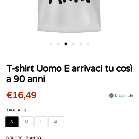
T-shirt Uomo E arrivaci tu così
a 90 anni
€16,49
Disponibile
TAGLIA
:
S
S
M
L
XL
COLORE
:
BIANCO