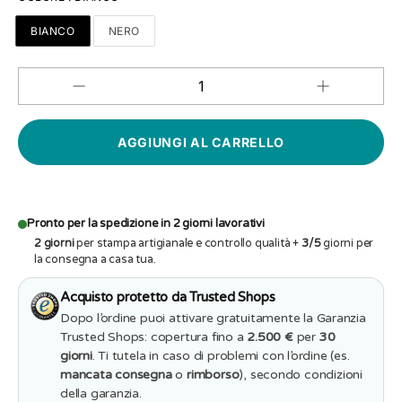
BIANCO
NERO
Aumenta
Diminuisci
QUANTITÀ
quantità
quantità
per
per
T-
T-
shirt
shirt
Uomo
Uomo
E
E
arrivaci
arrivaci
tu
tu
così
così
Pronto per la spedizione in 2 giorni lavorativi
a
a
2 giorni
per stampa artigianale e controllo qualità +
3/5
giorni per
90
90
anni
la consegna a casa tua.
anni
Acquisto protetto da Trusted Shops
Dopo l’ordine puoi attivare gratuitamente la Garanzia
Trusted Shops: copertura fino a
2.500 €
per
30
giorni
. Ti tutela in caso di problemi con l’ordine (es.
mancata consegna
o
rimborso
), secondo condizioni
della garanzia.