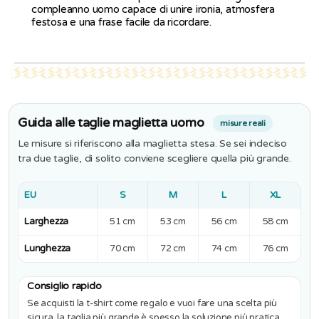
compleanno uomo capace di unire ironia, atmosfera
festosa e una frase facile da ricordare.
Guida alle taglie maglietta uomo
misure reali
Le misure si riferiscono alla maglietta stesa. Se sei indeciso
tra due taglie, di solito conviene scegliere quella più grande.
EU
S
M
L
XL
Larghezza
51 cm
53 cm
56 cm
58 cm
Lunghezza
70 cm
72 cm
74 cm
76 cm
Consiglio rapido
Se acquisti la t-shirt come regalo e vuoi fare una scelta più
sicura, la taglia più grande è spesso la soluzione più pratica.