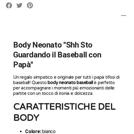
Translation
Translation
Translation
missing:
missing:
missing:
it.social.alt_text.share_on_facebook
it.social.alt_text.share_on_pinterest
it.social.alt_text.share_on_twitter
Body Neonato "Shh Sto
Guardando il Baseball con
Papà"
Un regalo simpatico e originale per tutti i papà tifosi di
baseball! Questo
body neonato baseball
è perfetto
per accompagnare i momenti più emozionanti delle
partite con un tocco di ironia e dolcezza.
CARATTERISTICHE DEL
BODY
Colore:
bianco