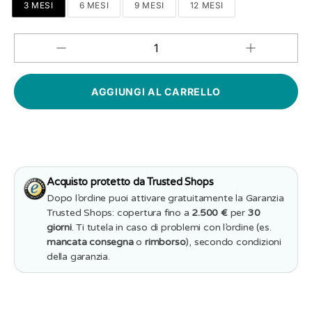
3 MESI
6 MESI
9 MESI
12 MESI
Aumenta
Diminuisci
QUANTITÀ
quantità
quantità
per
per
Body
Body
Neonato
Neonato
Personalizzat
Personalizzato
-
-
Baseball
Baseball
con
con
papà
papà
Acquisto protetto da Trusted Shops
Dopo l’ordine puoi attivare gratuitamente la Garanzia
Trusted Shops: copertura fino a
2.500 €
per
30
giorni
. Ti tutela in caso di problemi con l’ordine (es.
mancata consegna
o
rimborso
), secondo condizioni
della garanzia.