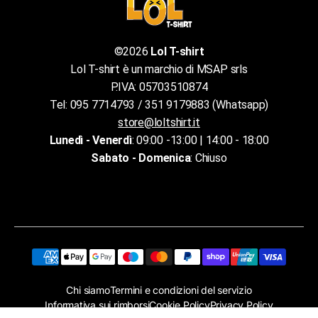
©2026
Lol T-shirt
Lol T-shirt è un marchio di MSAP srls
P.IVA: 05703510874
Tel: 095 7714793 / 351 9179883 (Whatsapp)
store@loltshirt.it
Lunedì - Venerdì
: 09:00 -13:00 | 14:00 - 18:00
Sabato - Domenica
: Chiuso
Chi siamo
Termini e condizioni del servizio
Informativa sui rimborsi
Cookie Policy
Privacy Policy