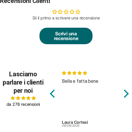
Recensioni Clienti
Sii il primo a scrivere una recensione
Scrivi una
recensione
Lasciamo
Bella e fatta bene
Bod
parlare i clienti
tes
per noi
da 276 recensioni
Laura Cortesi
Silv
06/08/2026
25/0