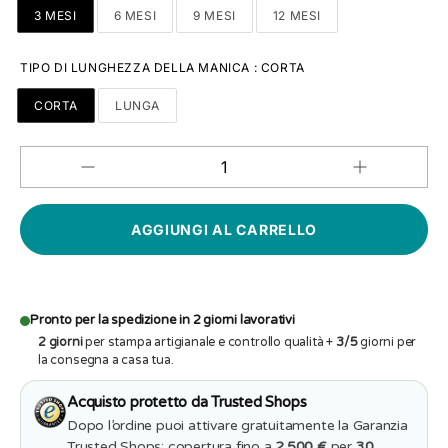
3 MESI
6 MESI
9 MESI
12 MESI
TIPO DI LUNGHEZZA DELLA MANICA
:
CORTA
CORTA
LUNGA
Aumenta
Diminuisci
QUANTITÀ
quantità
quantità
per
per
Body
Body
Neonato
Neonato
Personalizzat
Personalizzato
-
-
Papà
Papà
non
non
gioca
gioca
Pronto per la spedizione in 2 giorni lavorativi
sempre
sempre
2 giorni
per stampa artigianale e controllo qualità +
3/5
giorni per
ai
ai
videogiochi
la consegna a casa tua.
videogiochi
Acquisto protetto da Trusted Shops
Dopo l’ordine puoi attivare gratuitamente la Garanzia
Trusted Shops: copertura fino a
2.500 €
per
30