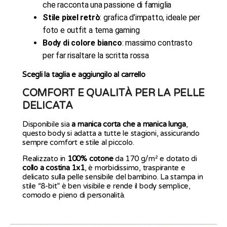
che racconta una passione di famiglia
Stile pixel retrò
: grafica d’impatto, ideale per
foto e outfit a tema gaming
Body di colore bianco
: massimo contrasto
per far risaltare la scritta rossa
Scegli la taglia e aggiungilo al carrello
COMFORT E QUALITÀ PER LA PELLE
DELICATA
Disponibile sia
a manica corta che a manica lunga
,
questo body si adatta a tutte le stagioni, assicurando
sempre comfort e stile al piccolo.
Realizzato in
100% cotone
da 170 g/m² e dotato di
collo a costina 1x1
, è morbidissimo, traspirante e
delicato sulla pelle sensibile del bambino. La stampa in
stile “8-bit” è ben visibile e rende il body semplice,
comodo e pieno di personalità.