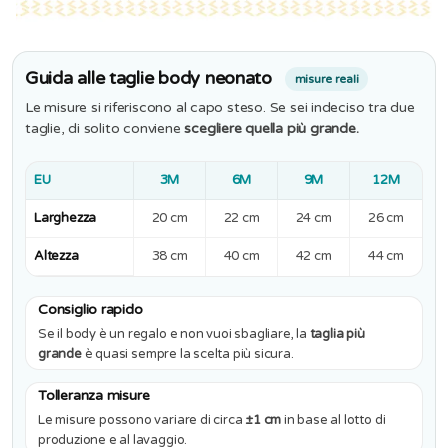
Guida alle taglie body neonato
misure reali
Le misure si riferiscono al capo steso. Se sei indeciso tra due
taglie, di solito conviene
scegliere quella più grande.
EU
3M
6M
9M
12M
Larghezza
20 cm
22 cm
24 cm
26 cm
Altezza
38 cm
40 cm
42 cm
44 cm
Consiglio rapido
Se il body è un regalo e non vuoi sbagliare, la
taglia più
grande
è quasi sempre la scelta più sicura.
Tolleranza misure
Le misure possono variare di circa
±1 cm
in base al lotto di
produzione e al lavaggio.