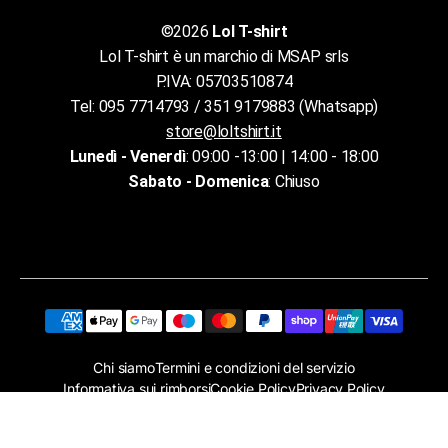
©2026
Lol T-shirt
Lol T-shirt è un marchio di MSAP srls
P.IVA: 05703510874
Tel: 095 7714793 / 351 9179883 (Whatsapp)
store@loltshirt.it
Lunedì - Venerdì
: 09:00 -13:00 | 14:00 - 18:00
Sabato - Domenica
: Chiuso
Chi siamo
Termini e condizioni del servizio
Informativa sui rimborsi
Cookie Policy
Privacy Policy
Assistenza clienti