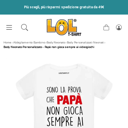
VAI DIRETTAMENTE AI CONTENUTI
Più scegli, più risparmi: spedizione gratuita da 49€
Carrello
Acce
Home
›
Abbigliamento Bambino
›
Body Neonato
›
Body Personalizzati Neonati
›
Body Neonato Personalizzato - Papà non gioca sempre ai videogiochi