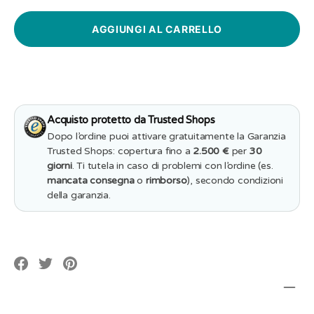
quantità
per
per
Adesivo
Adesivo
Murale
Murale
Gatto
Gatto
che
che
Graffia
Graffia
–
–
Decorazione
Decorazione
per
per
Pareti
Pareti
Acquisto protetto da Trusted Shops
e
e
Mobili
Mobili
Dopo l’ordine puoi attivare gratuitamente la Garanzia
Trusted Shops: copertura fino a
2.500 €
per
30
giorni
. Ti tutela in caso di problemi con l’ordine (es.
mancata consegna
o
rimborso
), secondo condizioni
della garanzia.
Translation
Translation
Translation
missing:
missing:
missing:
it.social.alt_text.share_on_facebook
it.social.alt_text.share_on_pinterest
it.social.alt_text.share_on_twitter