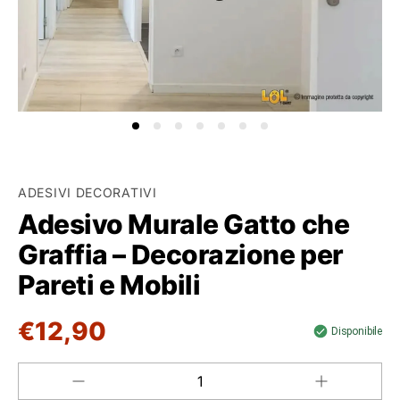
ADESIVI DECORATIVI
Adesivo Murale Gatto che
Graffia – Decorazione per
Pareti e Mobili
€12,90
Disponibile
Aumenta
Diminuisci
QUANTITÀ
quantità