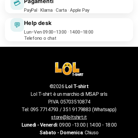
Pagamenti
💳
PayPal · Klarna · Carta · Apple Pay
Help desk
💬
Lun–Ven 09:00–13:00 · 14:00–18:00
Telefono o chat
©2026
Lol T-shirt
Lol T-shirt è un marchio di MSAP srls
P.IVA: 05703510874
Tel: 095 7714793 / 351 9179883 (Whatsapp)
store@loltshirt.it
Lunedì - Venerdì
: 09:00 -13:00 | 14:00 - 18:00
Sabato - Domenica
: Chiuso