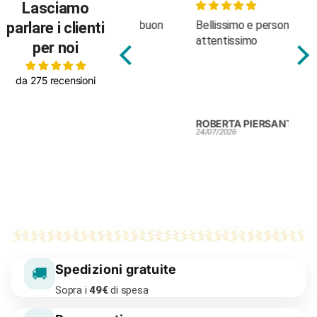
Lasciamo
Body molto carino, buon
Bellissimo e personale
Fan
parlare i clienti
tessuto
attentissimo
per noi
da 275 recensioni
Silvia Colendi
ROBERTA PIERSANTI
ROB
25/07/2026
24/07/2026
24/0
Spedizioni gratuite
🚚
Sopra i
49€
di spesa