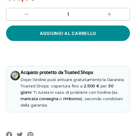
Aumenta
Diminuisci
QUANTITÀ
quantità
quantità
per
per
10
10
pz
pz
Segnalibro
Segnalibro
Bomboniera
Bomboniera
Cresima
Cresima
Personalizzabi
Personalizzabile
con
con
Nome,
Nome,
Data
Data
Acquisto protetto da Trusted Shops
e
e
Frase
Frase
Dopo l’ordine puoi attivare gratuitamente la Garanzia
-
-
Trusted Shops: copertura fino a
2.500 €
per
30
Colombe
Colombe
e
giorni
. Ti tutela in caso di problemi con l’ordine (es.
e
Ulivo
mancata consegna
Ulivo
o
rimborso
), secondo condizioni
della garanzia.
Translation
Translation
Translation