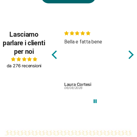
Lasciamo
Bella e fatta bene
Bod
parlare i clienti
tes
per noi
da 276 recensioni
Laura Cortesi
Silv
06/08/2026
25/0