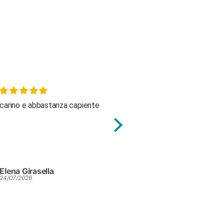
carino e abbastanza capiente
molto carino e cotone di
buona qualità
Elena Girasella
Elena Girasella
24/07/2026
24/07/2026