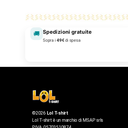
Spedizioni gratuite
🚚
Sopra i
49€
di spesa
©2026
Lol T-shirt
Lol T-shirt è un marchio di MSAP srls
P.IVA: 05703510874