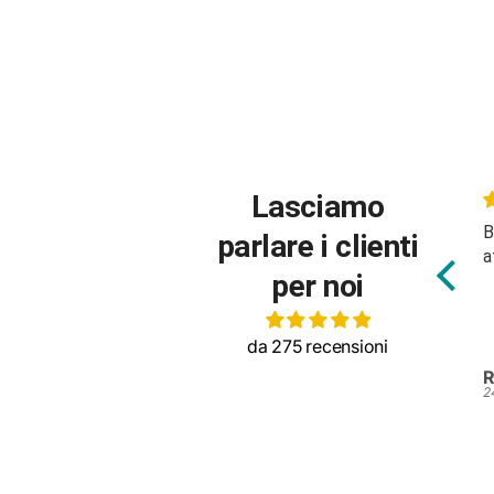
Lasciamo
Body molto carino, buon
B
parlare i clienti
tessuto
a
per noi
da 275 recensioni
Silvia Colendi
R
25/07/2026
2