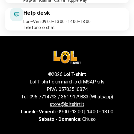
PayPal · Klarna · Carta · Apple Pay
Help desk
💬
Lun–Ven 09:00–13:00 · 14:00–18:00
Telefono o chat
©2026
Lol T-shirt
Lol T-shirt è un marchio di MSAP srls
P.IVA: 05703510874
Tel: 095 7714793 / 351 9179883 (Whatsapp)
store@loltshirt.it
Lunedì - Venerdì
: 09:00 -13:00 | 14:00 - 18:00
Sabato - Domenica
: Chiuso