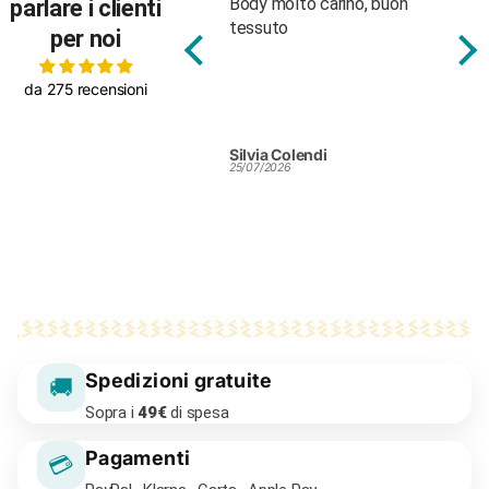
Body molto carino, buon
Bellissimo e personale
Fan
parlare i clienti
tessuto
attentissimo
per noi
da 275 recensioni
Silvia Colendi
ROBERTA PIERSANTI
RO
25/07/2026
24/07/2026
24/0
Spedizioni gratuite
🚚
Sopra i
49€
di spesa
Pagamenti
💳