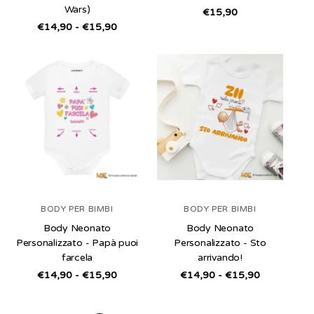
Wars)
/
€15,90
per
/
€14,90 - €15,90
per
BODY PER BIMBI
BODY PER BIMBI
Body Neonato
Body Neonato
Personalizzato - Papà puoi
Personalizzato - Sto
farcela
arrivando!
/
/
€14,90 - €15,90
€14,90 - €15,90
per
per