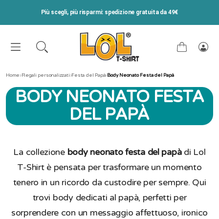
VAI DIRETTAMENTE AI CONTENUTI
Più scegli, più risparmi: spedizione gratuita da 49€
Carrello
Acce
Home
›
Regali personalizzati
›
Festa del Papà
›
Body Neonato Festa del Papà
BODY NEONATO FESTA
DEL PAPÀ
La collezione
body neonato festa del papà
di Lol
T-Shirt è pensata per trasformare un momento
tenero in un ricordo da custodire per sempre. Qui
trovi body dedicati al papà, perfetti per
sorprendere con un messaggio affettuoso, ironico