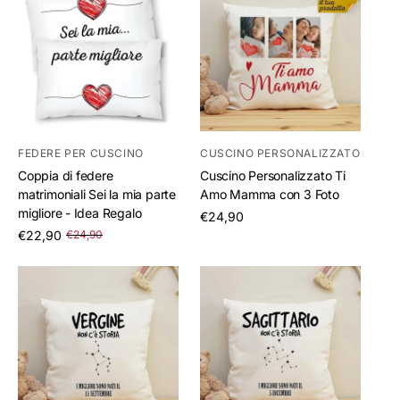
FEDERE PER CUSCINO
CUSCINO PERSONALIZZATO
Coppia di federe
Cuscino Personalizzato Ti
matrimoniali Sei la mia parte
Amo Mamma con 3 Foto
migliore - Idea Regalo
/
€24,90
per
/
€22,90
€24,90
per