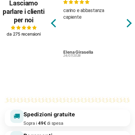
Lasciamo
antastico
carino e abbastanza
molto
parlare i clienti
capiente
buona
per noi
da 275 recensioni
OBERTA PIERSANTI
Elena Girasella
Elena
4/07/2026
24/07/2026
24/07/
Spedizioni gratuite
🚚
Sopra i
49€
di spesa