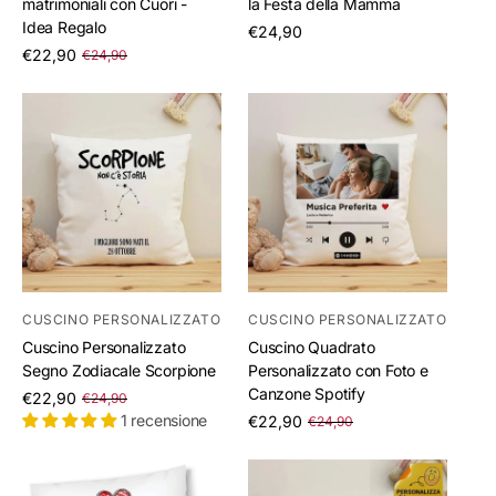
matrimoniali con Cuori -
la Festa della Mamma
Idea Regalo
/
€24,90
per
/
€22,90
€24,90
per
CUSCINO PERSONALIZZATO
CUSCINO PERSONALIZZATO
Cuscino Personalizzato
Cuscino Quadrato
Segno Zodiacale Scorpione
Personalizzato con Foto e
Canzone Spotify
/
€22,90
€24,90
per
/
1 recensione
€22,90
€24,90
per