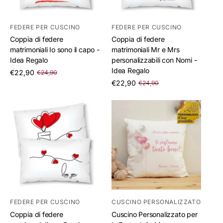
FEDERE PER CUSCINO
FEDERE PER CUSCINO
Coppia di federe
Coppia di federe
matrimoniali Io sono il capo -
matrimoniali Mr e Mrs
Idea Regalo
personalizzabili con Nomi -
Idea Regalo
/
€22,90
€24,90
per
/
€22,90
€24,90
per
FEDERE PER CUSCINO
CUSCINO PERSONALIZZATO
Coppia di federe
Cuscino Personalizzato per