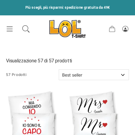
VAI DIRETTAMENTE AI CONTENUTI
Più scegli, più risparmi: spedizione gratuita da 49€
Carrello
Acce
Visualizzazione 57 di 57 prodotti
57 Prodotti