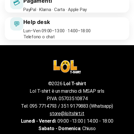
Pagamenti
💳
PayPal · Klarna · Carta · Apple Pay
Help desk
💬
Lun–Ven 09:00–13:00 · 14:00–18:00
Telefono o chat
©2026
Lol T-shirt
Lol T-shirt è un marchio di MSAP srls
P.IVA: 05703510874
Tel: 095 7714793 / 351 9179883 (Whatsapp)
store@loltshirt.it
Lunedì - Venerdì
: 09:00 -13:00 | 14:00 - 18:00
Sabato - Domenica
: Chiuso