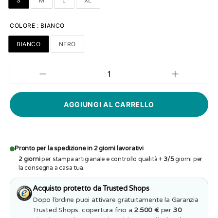
S
M
L
XL
COLORE
:
BIANCO
BIANCO
NERO
Aumenta
Diminuisci
QUANTITÀ
quantità
quantità
per
per
T-
T-
shirt
shirt
Donna
Donna
Oculista
Oculista
Vedi
Vedi
di
di
andare
andare
Pronto per la spedizione in 2 giorni lavorativi
affanculo
affanculo
2 giorni
per stampa artigianale e controllo qualità +
3/5
giorni per
la consegna a casa tua.
Acquisto protetto da Trusted Shops
Dopo l’ordine puoi attivare gratuitamente la Garanzia
Trusted Shops: copertura fino a
2.500 €
per
30