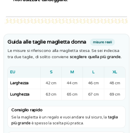
Guida alle taglie maglietta donna
misure reali
Le misure si riferiscono alla maglietta stesa. Se sei indecisa
tra due taglie, di solito conviene
scegliere quella più grande.
EU
S
M
L
XL
Larghezza
42 cm
44 cm
46 cm
48 cm
Lunghezza
63 cm
65 cm
67 cm
69 cm
Consiglio rapido
Se la maglietta è un regalo e vuoi andare sul sicuro, la
taglia
più grande
è spesso la scelta più pratica.