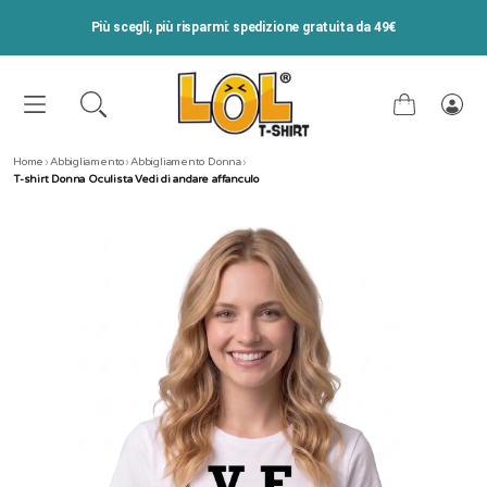
VAI DIRETTAMENTE AI CONTENUTI
Più scegli, più risparmi: spedizione gratuita da 49€
Carrello
Acce
Home
›
Abbigliamento
›
Abbigliamento Donna
›
T-shirt Donna Oculista Vedi di andare affanculo