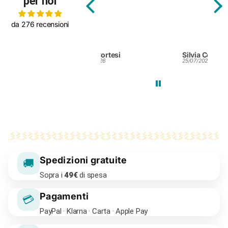
per noi
da 276 recensioni
Laura Cortesi
Silvia Colendi
ROB
06/08/2026
25/07/2026
24/0
Spedizioni gratuite
🚚
Sopra i
49€
di spesa
Pagamenti
💳
PayPal · Klarna · Carta · Apple Pay