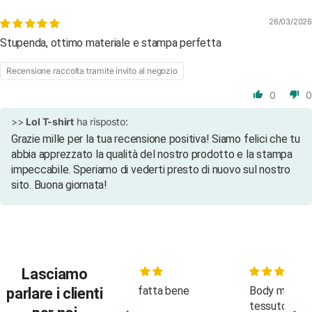
26/03/2026
Stupenda, ottimo materiale e stampa perfetta
Recensione raccolta tramite invito al negozio
0
0
>>
Lol T-shirt
ha risposto:
Grazie mille per la tua recensione positiva! Siamo felici che tu
abbia apprezzato la qualità del nostro prodotto e la stampa
impeccabile. Speriamo di vederti presto di nuovo sul nostro
sito. Buona giornata!
Lasciamo
Bella e fatta bene
Body molto carino, buon
Bell
parlare i clienti
tessuto
att