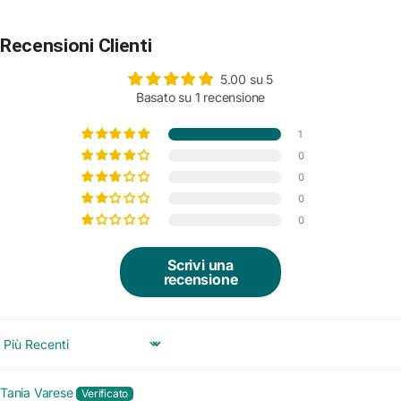
Recensioni Clienti
5.00 su 5
Basato su 1 recensione
1
0
0
0
0
Scrivi una
recensione
SORT BY
Tania Varese