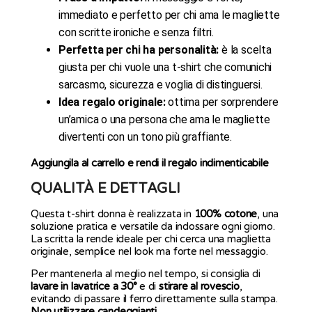
immediato e perfetto per chi ama le magliette
con scritte ironiche e senza filtri.
Perfetta per chi ha personalità:
è la scelta
giusta per chi vuole una t-shirt che comunichi
sarcasmo, sicurezza e voglia di distinguersi.
Idea regalo originale:
ottima per sorprendere
un’amica o una persona che ama le magliette
divertenti con un tono più graffiante.
Aggiungila al carrello e rendi il regalo indimenticabile
QUALITÀ E DETTAGLI
Questa t-shirt donna è realizzata in
100% cotone
, una
soluzione pratica e versatile da indossare ogni giorno.
La scritta la rende ideale per chi cerca una maglietta
originale, semplice nel look ma forte nel messaggio.
Per mantenerla al meglio nel tempo, si consiglia di
lavare in lavatrice a 30°
e di
stirare al rovescio
,
evitando di passare il ferro direttamente sulla stampa.
Non utilizzare candeggianti.